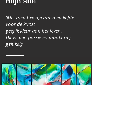
mijn site
'
Met mijn bevlogenheid en liefde
voor de kunst
geef ik kleur aan het leven
.
Dit is mijn passie en maakt mij
gelukkig'
Levenskunst
Lees meer